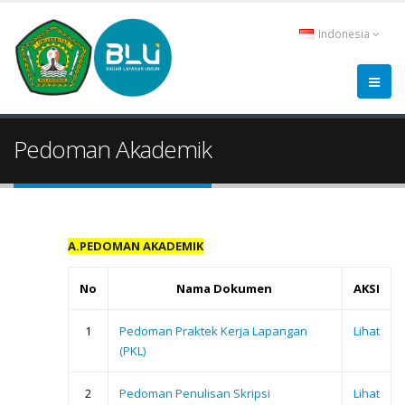
Indonesia
Pedoman Akademik
A.PEDOMAN AKADEMIK
No
Nama Dokumen
AKSI
1
Pedoman Praktek Kerja Lapangan
Lihat
(PKL)
2
Pedoman Penulisan Skripsi
Lihat