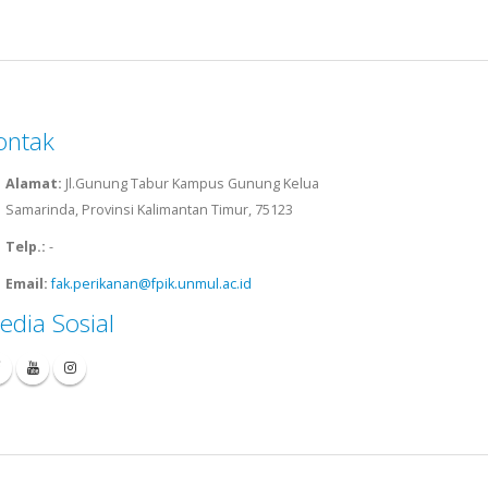
ontak
Alamat:
Jl.Gunung Tabur Kampus Gunung Kelua
Samarinda, Provinsi Kalimantan Timur, 75123
Telp.:
-
Email:
fak.perikanan@fpik.unmul.ac.id
edia Sosial