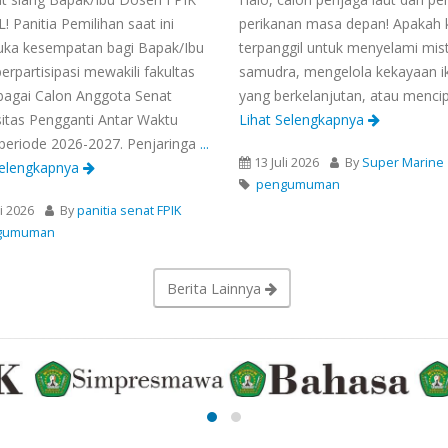
 Panitia Pemilihan saat ini
perikanan masa depan! Apakah
a kesempatan bagi Bapak/Ibu
terpanggil untuk menyelami mist
erpartisipasi mewakili fakultas
samudra, mengelola kekayaan i
ebagai Calon Anggota Senat
yang berkelanjutan, atau menci
sitas Pengganti Antar Waktu
Lihat Selengkapnya
periode 2026-2027. Penjaringa
...
13 Juli 2026
By
Super Marine
Selengkapnya
pengumuman
li 2026
By
panitia senat FPIK
gumuman
Berita Lainnya