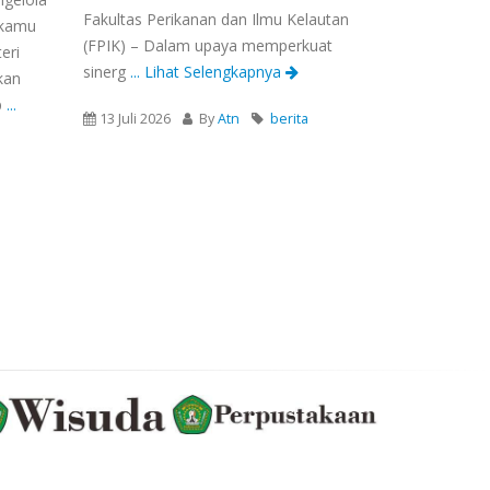
Fakultas Perikanan dan Ilmu Kelautan
 kamu
(FPIK) – Dalam upaya memperkuat
eri
sinerg
... Lihat Selengkapnya
kan
p
...
13 Juli 2026
By
Atn
berita