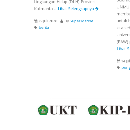
Lingkungan Hidup (DLH) Provinsi
UNMUL!
Kalimanta
... Lihat Selengkapnya
membuk
untuk b
29 Juli 2026
By
Super Marine
berita
kita s
Univer
(PAW) 
Lihat 
14 Ju
pen