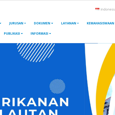
Indonesi
JURUSAN
DOKUMEN
LAYANAN
KEMAHASISWAAN
PUBLIKASI
INFORMASI