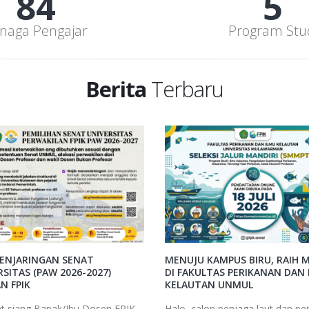
97
6
naga Pengajar
Program Stu
Berita
Terbaru
PENJARINGAN SENAT
MENUJU KAMPUS BIRU, RAIH M
SITAS (PAW 2026-2027)
DI FAKULTAS PERIKANAN DAN 
N FPIK
KELAUTAN UNMUL
t siang Bapak/Ibu Dosen FPIK
Halo, calon penjaga laut dan pe